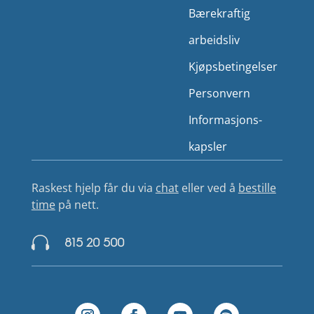
Bærekraftig
arbeidsliv
Kjøps­betingelser
Person­vern
Informasjons­
kapsler
Raskest hjelp får du via
chat
eller ved å
bestille
time
på nett.

815 20 500