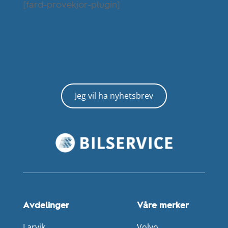
[fard-provekjor-plugin]
Jeg vil ha nyhetsbrev
Avdelinger
Våre merker
Larvik
Volvo