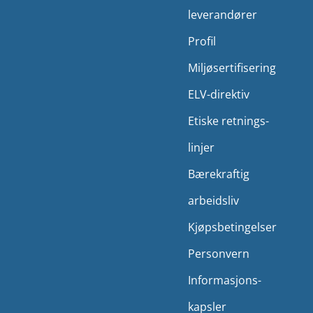
leverandører
Profil
Miljø­sertifisering
ELV-direktiv
Etiske retnings­
linjer
Bærekraftig
arbeidsliv
Kjøps­betingelser
Person­vern
Informasjons­
kapsler