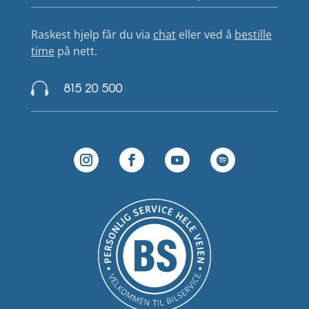
Raskest hjelp får du via
chat
eller ved å
bestille
time
på nett.

815 20 500