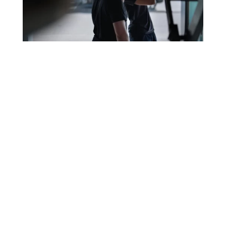
Legatet
Vi er ikke bare en
bilforhandler.
Bilservice har siden starten bidratt til vekst og
utvikling lokalt. Først og fremst gjennom
sponsing av lokale idrettslag og andre lokale
initiativ, der vi har vært til stede.
Mer om legatet