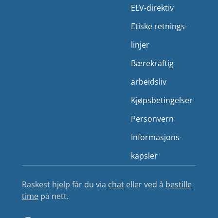
ELV-direktiv
Etiske retnings­
linjer
Bærekraftig
arbeidsliv
Kjøps­betingelser
Person­vern
Informasjons­
kapsler
Raskest hjelp får du via
chat
eller ved å
bestille
time
på nett.