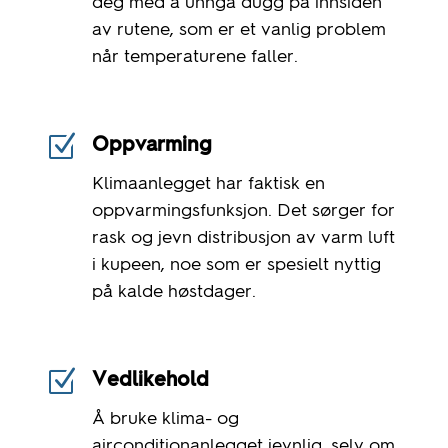
deg med å unngå dugg på innsiden
av rutene, som er et vanlig problem
når temperaturene faller.
Z
Oppvarming
Klimaanlegget har faktisk en
oppvarmingsfunksjon. Det sørger for
rask og jevn distribusjon av varm luft
i kupeen, noe som er spesielt nyttig
på kalde høstdager.
Z
Vedlikehold
Å bruke klima- og
airconditionanlegget jevnlig, selv om