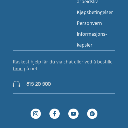
arbeidsliv
Kjøps­betingelser
Person­vern
Informasjons­
kapsler
Raskest hjelp får du via
chat
eller ved å
bestille
time
på nett.

815 20 500