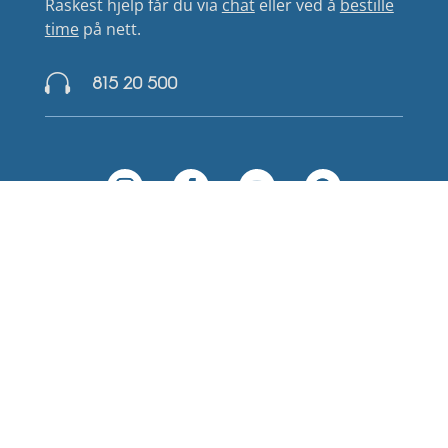
Raskest hjelp får du via
chat
eller ved å
bestille
time
på nett.

815 20 500