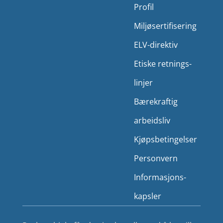
Profil
Miljø­sertifisering
ELV-direktiv
Etiske retnings­
linjer
Bærekraftig
arbeidsliv
Kjøps­betingelser
Person­vern
Informasjons­
kapsler