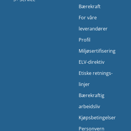
Bærekraft
For våre
leverandører
Profil
Miljø­sertifisering
ELV-direktiv
Etiske retnings­
linjer
Bærekraftig
arbeidsliv
Kjøps­betingelser
Person­vern