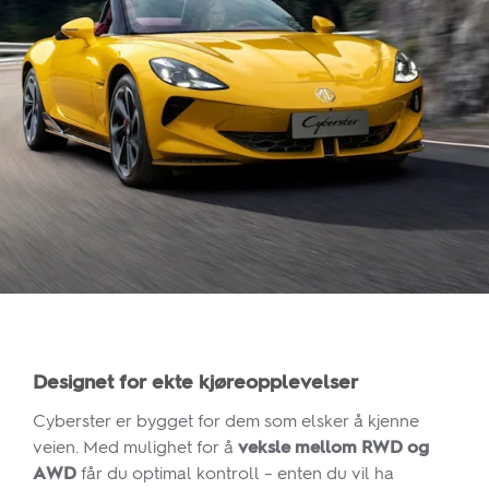
Designet for ekte kjøreopplevelser
Cyberster er bygget for dem som elsker å kjenne
veien. Med mulighet for å
veksle mellom RWD og
AWD
får du optimal kontroll – enten du vil ha