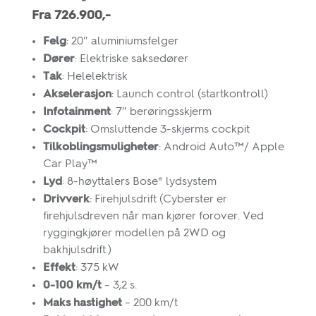
Fra 726.900,-
Felg
: 20″ aluminiumsfelger
Dører
:
Elektriske saksedører
Tak
:
Helelektrisk
Akselerasjon
:
Launch control (startkontroll)
Infotainment
:
7″ berøringsskjerm
Cockpit
:
Omsluttende 3-skjerms cockpit
Tilkoblingsmuligheter
:
Android Auto™/ Apple
Car Play™
Lyd
:
8-høyttalers Bose® lydsystem
Drivverk
:
Firehjulsdrift (Cyberster er
firehjulsdreven når man kjører forover. Ved
ryggingkjører modellen på 2WD og
bakhjulsdrift.)
Effekt
:
375 kW
0-100 km/t
–
3,2 s.
Maks hastighet
–
200 km/t