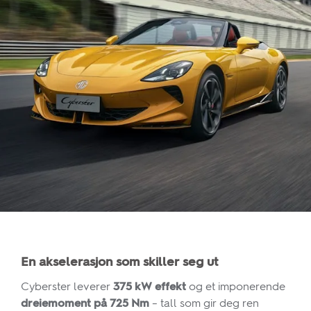
En akselerasjon som skiller seg ut
Cyberster leverer
375 kW effekt
og et imponerende
dreiemoment på 725 Nm
– tall som gir deg ren