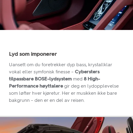
Lyd som imponerer
Uansett
om
du
foretrekker
dyp
bass,
krystallklar
vokal
eller
symfonisk
finesse
–
Cybersters
tilpassbare
BOSE-lydsystem
med
8
High-
Performance
høyttalere
gir
deg
en
lydopplevelse
som
løfter
hver
kjøretur.
Her
er
musikken
ikke
bare
bakgrunn
–
den
er
en
del
av
reisen.