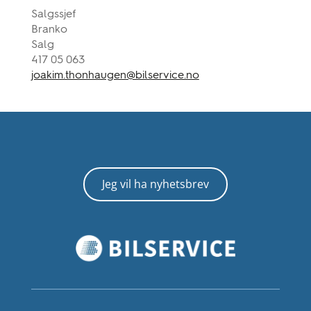
Salgssjef
Branko
Salg
417 05 063
joakim.thonhaugen@bilservice.no
Jeg vil ha nyhetsbrev