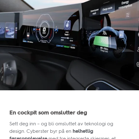
En cockpit som omslutter deg
Sett deg inn – og bli omsluttet av teknologi og
design. Cyberster byr på en
helhetlig