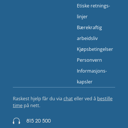
Etiske retnings­
linjer
Bærekraftig
arbeidsliv
Kjøps­betingelser
Person­vern
Informasjons­
kapsler
Raskest hjelp får du via
chat
eller ved å
bestille
time
på nett.

815 20 500