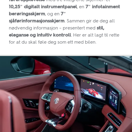
føreropplevelse
med tre integrerte skjermer: et
10,25″ digitalt instrumentpanel
, en
7″ infotainment
berøringsskjerm
, og en
7″
sjåførinformasjonsskjerm
. Sammen gir de deg all
nødvendig informasjon – presentert med
stil,
eleganse og intuitiv kontroll
. Her er alt lagt til rette
for at du skal føle deg som ett med bilen.