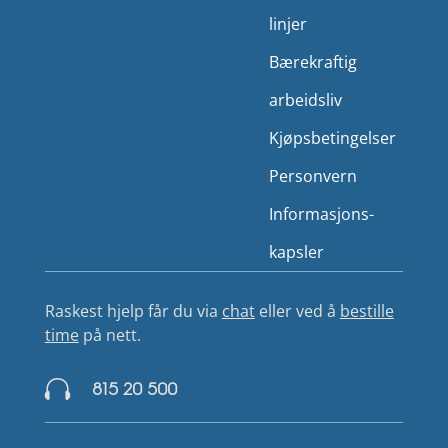
linjer
Bærekraftig
arbeidsliv
Kjøps­betingelser
Person­vern
Informasjons­
kapsler
Raskest hjelp får du via
chat
eller ved å
bestille
time
på nett.

815 20 500